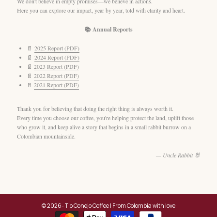
We don't believe in empty promises—we believe in actions.
Here you can explore our impact, year by year, told with clarity and heart.
📚 Annual Reports
📄
2025 Report (PDF)
📄
2024 Report (PDF)
📄
2023 Report (PDF)
📄
2022 Report (PDF)
📄
2021 Report (PDF)
Thank you for believing that doing the right thing is always worth it.
Every time you choose our coffee, you're helping protect the land, uplift those
who grow it, and keep alive a story that begins in a small rabbit burrow on a
Colombian mountainside.
— Uncle Rabbit 🐰
© 2026- Tio Conejo Coffee | From Colombia with love